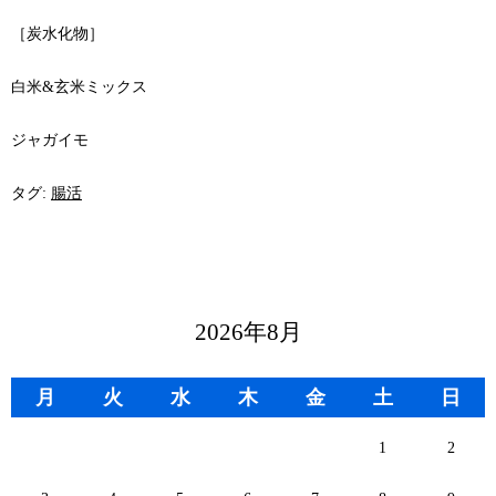
［炭水化物］
白米
&
玄米ミックス
ジャガイモ
タグ:
腸活
2026年8月
月
火
水
木
金
土
日
1
2