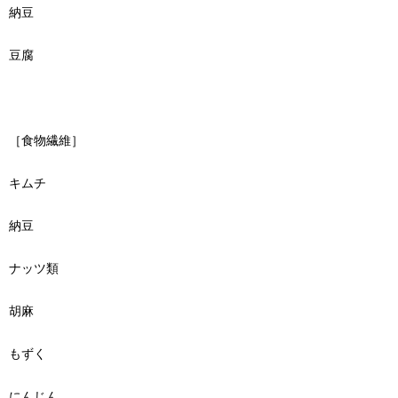
納豆
豆腐
［食物繊維］
キムチ
納豆
ナッツ類
胡麻
もずく
にんじん