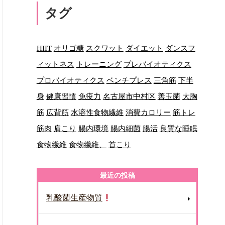
タグ
HIIT
オリゴ糖
スクワット
ダイエット
ダンスフ
ィットネス
トレーニング
プレバイオティクス
プロバイオティクス
ベンチプレス
三角筋
下半
身
健康習慣
免疫力
名古屋市中村区
善玉菌
大胸
筋
広背筋
水溶性食物繊維
消費カロリー
筋トレ
筋肉
肩こり
腸内環境
腸内細菌
腸活
良質な睡眠
食物繊維
食物繊維、
首こり
最近の投稿
乳酸菌生産物質