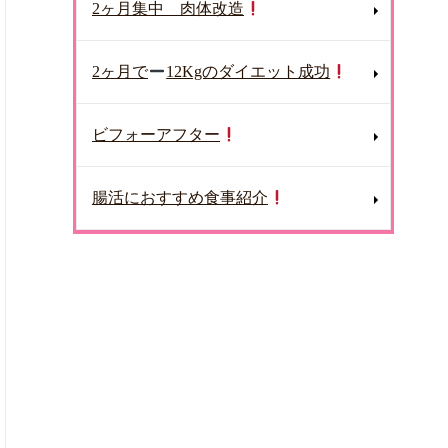
2ヶ月集中 肉体改造
2ヶ月で
12Kgのダイエット成功
ビフォーアフター
腸活におすすめ食事紹介