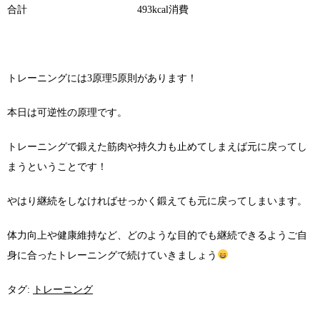
合計
493kcal
消費
トレーニングには
3
原理
5
原則があります！
本日は可逆性の原理です。
トレーニングで鍛えた筋肉や持久力も止めてしまえば元に戻ってし
まうということです！
やはり継続をしなければせっかく鍛えても元に戻ってしまいます。
体力向上や健康維持など、どのような目的でも継続できるようご自
身に合ったトレーニングで続けていきましょう
タグ:
トレーニング