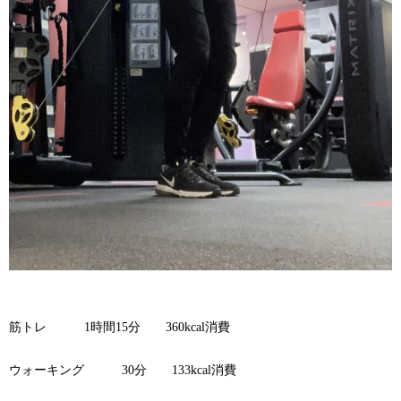
筋トレ
1
時間
15
分
360kcal
消費
ウォーキング
30
分
133kcal
消費