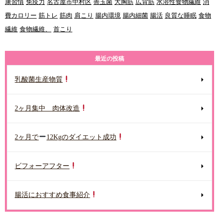
康習慣
免疫力
名古屋市中村区
善玉菌
大胸筋
広背筋
水溶性食物繊維
消
費カロリー
筋トレ
筋肉
肩こり
腸内環境
腸内細菌
腸活
良質な睡眠
食物
繊維
食物繊維、
首こり
最近の投稿
乳酸菌生産物質
2ヶ月集中 肉体改造
2ヶ月で
12Kgのダイエット成功
ビフォーアフター
腸活におすすめ食事紹介